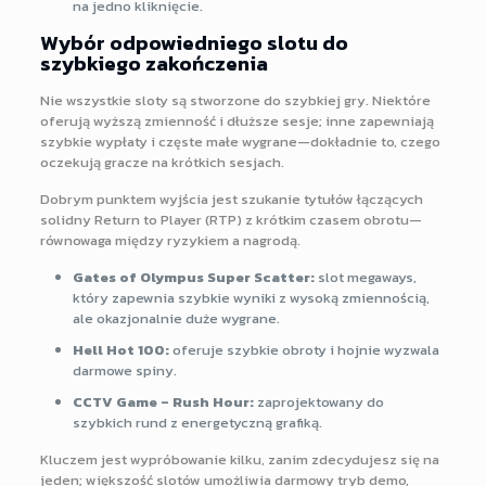
na jedno kliknięcie.
Wybór odpowiedniego slotu do
szybkiego zakończenia
Nie wszystkie sloty są stworzone do szybkiej gry. Niektóre
oferują wyższą zmienność i dłuższe sesje; inne zapewniają
szybkie wypłaty i częste małe wygrane—dokładnie to, czego
oczekują gracze na krótkich sesjach.
Dobrym punktem wyjścia jest szukanie tytułów łączących
solidny Return to Player (RTP) z krótkim czasem obrotu—
równowaga między ryzykiem a nagrodą.
Gates of Olympus Super Scatter:
slot megaways,
który zapewnia szybkie wyniki z wysoką zmiennością,
ale okazjonalnie duże wygrane.
Hell Hot 100:
oferuje szybkie obroty i hojnie wyzwala
darmowe spiny.
CCTV Game – Rush Hour:
zaprojektowany do
szybkich rund z energetyczną grafiką.
Kluczem jest wypróbowanie kilku, zanim zdecydujesz się na
jeden; większość slotów umożliwia darmowy tryb demo,