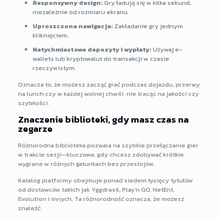
Responsywny design:
Gry ładują się w kilka sekund,
niezależnie od rozmiaru ekranu.
Uproszczona nawigacja:
Zakładanie gry jednym
kliknięciem.
Natychmiastowe depozyty i wypłaty:
Używaj e-
wallets lub kryptowalut do transakcji w czasie
rzeczywistym.
Oznacza to, że możesz zacząć grać podczas dojazdu, przerwy
na lunch czy w każdej wolnej chwili, nie tracąc na jakości czy
szybkości.
Znaczenie biblioteki, gdy masz czas na
zegarze
Różnorodna biblioteka pozwala na szybkie przełączanie gier
w trakcie sesji—kluczowe, gdy chcesz zdobywać krótkie
wygrane w różnych gatunkach bez przestojów.
Katalog platformy obejmuje ponad siedem tysięcy tytułów
od dostawców takich jak Yggdrasil, Play’n GO, NetEnt,
Evolution i innych. Ta różnorodność oznacza, że możesz
znaleźć: