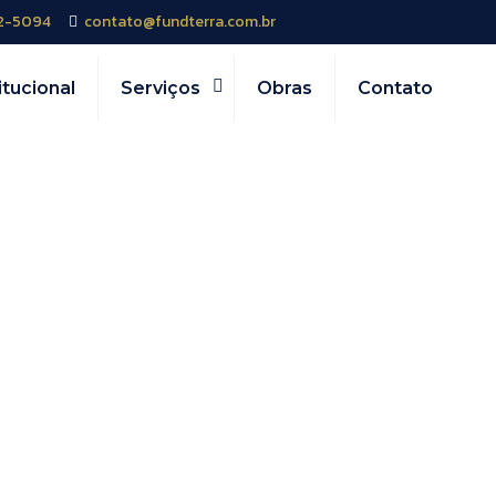
52-5094
contato@fundterra.com.br
itucional
Serviços
Obras
Contato
hat combines 
nt LSI keyword
lden Panda keyw