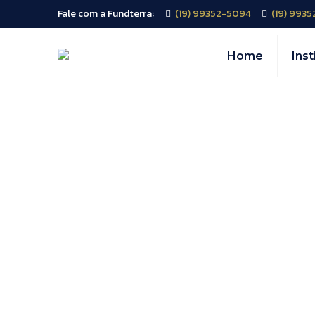
Fale com a Fundterra:
(19) 99352-5094
(19) 993
Home
Inst
heading t
with releva
Must use Go