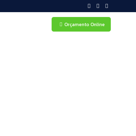
Orçamento Online
brand name
s naturally.
ord in first