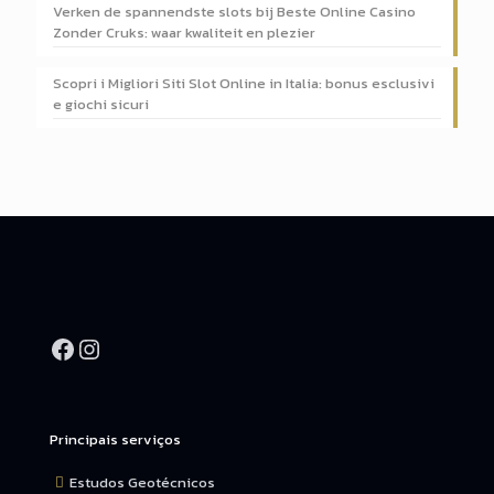
Verken de spannendste slots bij Beste Online Casino
Zonder Cruks: waar kwaliteit en plezier
Scopri i Migliori Siti Slot Online in Italia: bonus esclusivi
e giochi sicuri
Principais serviços
Estudos Geotécnicos