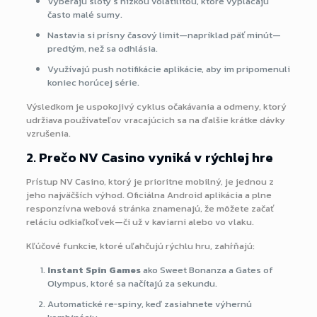
Vyberajú sloty s nízkou volatilitou, ktoré vyplácajú
často malé sumy.
Nastavia si prísny časový limit—napríklad päť minút—
predtým, než sa odhlásia.
Využívajú push notifikácie aplikácie, aby im pripomenuli
koniec horúcej série.
Výsledkom je uspokojivý cyklus očakávania a odmeny, ktorý
udržiava používateľov vracajúcich sa na ďalšie krátke dávky
vzrušenia.
2. Prečo NV Casino vyniká v rýchlej hre
Prístup NV Casino, ktorý je prioritne mobilný, je jednou z
jeho najväčších výhod. Oficiálna Android aplikácia a plne
responzívna webová stránka znamenajú, že môžete začať
reláciu odkiaľkoľvek—či už v kaviarni alebo vo vlaku.
Kľúčové funkcie, ktoré uľahčujú rýchlu hru, zahŕňajú:
Instant Spin Games
ako Sweet Bonanza a Gates of
Olympus, ktoré sa načítajú za sekundu.
Automatické re‑spiny, keď zasiahnete výhernú