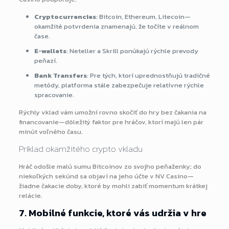
Cryptocurrencies
: Bitcoin, Ethereum, Litecoin—
okamžité potvrdenia znamenajú, že točíte v reálnom
čase.
E‑wallets
: Neteller a Skrill ponúkajú rýchle prevody
peňazí.
Bank Transfers
: Pre tých, ktorí uprednostňujú tradičné
metódy, platforma stále zabezpečuje relatívne rýchle
spracovanie.
Rýchly vklad vám umožní rovno skočiť do hry bez čakania na
financovanie—dôležitý faktor pre hráčov, ktorí majú len pár
minút voľného času.
Príklad okamžitého crypto vkladu
Hráč odošle malú sumu Bitcoinov zo svojho peňaženky; do
niekoľkých sekúnd sa objaví na jeho účte v NV Casino—
žiadne čakacie doby, ktoré by mohli zabiť momentum krátkej
relácie.
7. Mobilné funkcie, ktoré vás udržia v hre