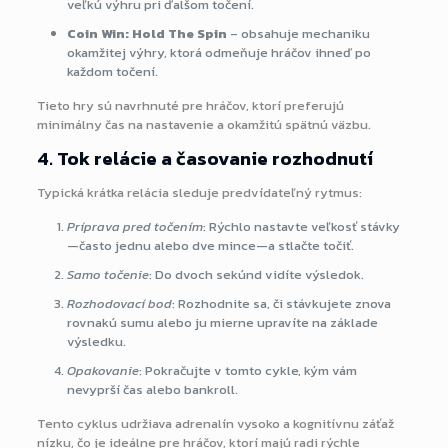
veľkú výhru pri ďalšom točení.
Coin Win: Hold The Spin
– obsahuje mechaniku
okamžitej výhry, ktorá odmeňuje hráčov ihneď po
každom točení.
Tieto hry sú navrhnuté pre hráčov, ktorí preferujú
minimálny čas na nastavenie a okamžitú spätnú väzbu.
4. Tok relácie a časovanie rozhodnutí
Typická krátka relácia sleduje predvídateľný rytmus:
Príprava pred točením
: Rýchlo nastavte veľkosť stávky
—často jednu alebo dve mince—a stlačte točiť.
Samo točenie
: Do dvoch sekúnd vidíte výsledok.
Rozhodovací bod
: Rozhodnite sa, či stávkujete znova
rovnakú sumu alebo ju mierne upravíte na základe
výsledku.
Opakovanie
: Pokračujte v tomto cykle, kým vám
nevyprší čas alebo bankroll.
Tento cyklus udržiava adrenalín vysoko a kognitívnu záťaž
nízku, čo je ideálne pre hráčov, ktorí majú radi rýchle