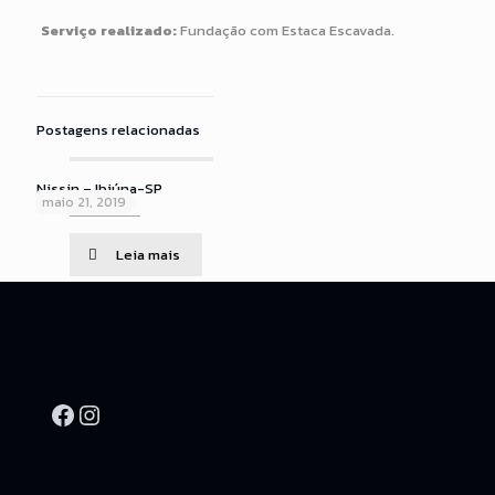
Serviço realizado:
Fundação com Estaca Escavada.
Postagens relacionadas
Nissin – Ibiúna-SP
maio 21, 2019
Leia mais