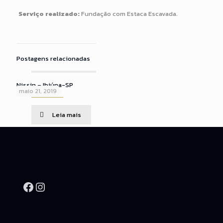
Serviço realizado:
Fundação com Estaca Escavada.
Postagens relacionadas
Nissin – Ibiúna-SP
maio 21, 2019
Leia mais