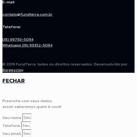
E-mail
contato@fundterra.com.br
Telefone:
(19) 99793-5094
Whatsapp (19) 99352-5094
© 2019 FundTerra. todos os direitos reservados. Desenvolvido por:
Borgescley
FECHAR
Preencha com seus dados,
assim saberemos quem é você!
Seu nome
Telefone
Seu email