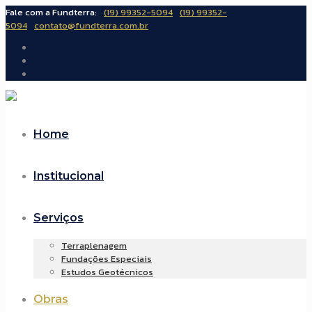
Fale com a Fundterra:
(19) 99352-5094
(19) 99352-
5094
contato@fundterra.com.br
Home
Institucional
Serviços
Terraplenagem
Fundações Especiais
Estudos Geotécnicos
Obras