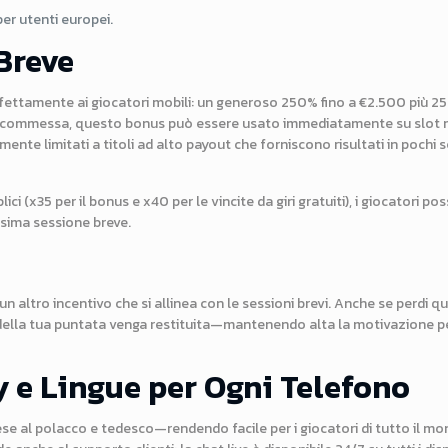
er utenti europei.
 Breve
ettamente ai giocatori mobili: un generoso 250% fino a €2.500 più 250 
i di scommessa, questo bonus può essere usato immediatamente su slot 
mente limitati a titoli ad alto payout che forniscono risultati in pochi 
 (x35 per il bonus e x40 per le vincite da giri gratuiti), i giocatori p
ssima sessione breve.
 altro incentivo che si allinea con le sessioni brevi. Anche se perdi q
 della tua puntata venga restituita—mantenendo alta la motivazione p
 e Lingue per Ogni Telefono
ese al polacco e tedesco—rendendo facile per i giocatori di tutto il m