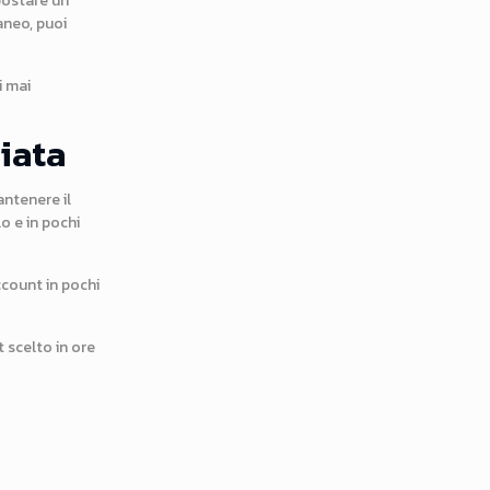
postare un
aneo, puoi
i mai
diata
antenere il
o e in pochi
ccount in pochi
t scelto in ore