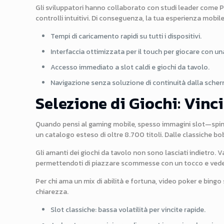
Gli sviluppatori hanno collaborato con studi leader come Pla
controlli intuitivi. Di conseguenza, la tua esperienza mobile
Tempi di caricamento rapidi su tutti i dispositivi.
Interfaccia ottimizzata per il touch per giocare con u
Accesso immediato a slot caldi e giochi da tavolo.
Navigazione senza soluzione di continuità dalla scherm
Selezione di Giochi: Vinc
Quando pensi al gaming mobile, spesso immagini slot—spin
un catalogo esteso di oltre 8.700 titoli. Dalle classiche bo
Gli amanti dei giochi da tavolo non sono lasciati indietro. 
permettendoti di piazzare scommesse con un tocco e veder
Per chi ama un mix di abilità e fortuna, video poker e bingo s
chiarezza.
Slot classiche: bassa volatilità per vincite rapide.