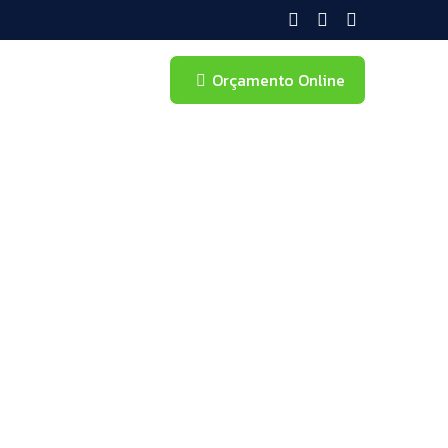
Orçamento Online
ite Veloci,
ero Attesa