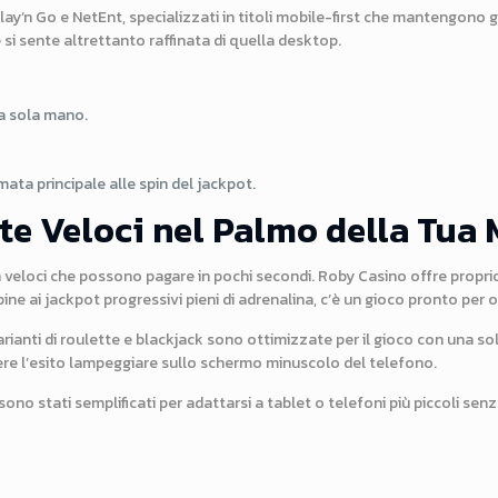
y’n Go e NetEnt, specializzati in titoli mobile-first che mantengono gr
 si sente altrettanto raffinata di quella desktop.
na sola mano.
ata principale alle spin del jackpot.
ite Veloci nel Palmo della Tua
 veloci che possono pagare in pochi secondi. Roby Casino offre propr
bine ai jackpot progressivi pieni di adrenalina, c’è un gioco pronto per 
Varianti di roulette e blackjack sono ottimizzate per il gioco con una s
e l’esito lampeggiare sullo schermo minuscolo del telefono.
ono stati semplificati per adattarsi a tablet o telefoni più piccoli senza