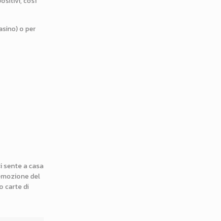
ositivi, così
asino) o per
si sente a casa
’emozione del
o carte di