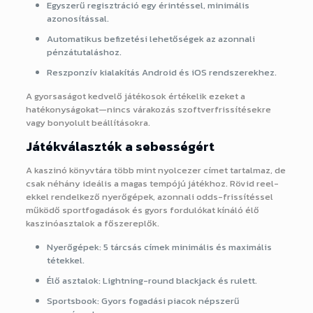
Egyszerű regisztráció egy érintéssel, minimális
azonosítással.
Automatikus befizetési lehetőségek az azonnali
pénzátutaláshoz.
Reszponzív kialakítás Android és iOS rendszerekhez.
A gyorsaságot kedvelő játékosok értékelik ezeket a
hatékonyságokat—nincs várakozás szoftverfrissítésekre
vagy bonyolult beállításokra.
Játékválaszték a sebességért
A kaszinó könyvtára több mint nyolcezer címet tartalmaz, de
csak néhány ideális a magas tempójú játékhoz. Rövid reel-
ekkel rendelkező nyerőgépek, azonnali odds-frissítéssel
működő sportfogadások és gyors fordulókat kínáló élő
kaszinóasztalok a főszereplők.
Nyerőgépek: 5 tárcsás címek minimális és maximális
tétekkel.
Élő asztalok: Lightning-round blackjack és rulett.
Sportsbook: Gyors fogadási piacok népszerű