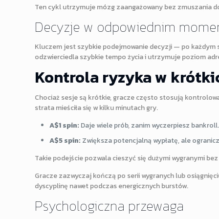
Ten cykl utrzymuje mózg zaangażowany bez zmuszania do d
Decyzje w odpowiednim mome
Kluczem jest szybkie podejmowanie decyzji — po każdym spi
odzwierciedla szybkie tempo życia i utrzymuje poziom adr
Kontrola ryzyka w krótki
Chociaż sesje są krótkie, gracze często stosują kontrolow
strata mieściła się w kilku minutach gry.
A$1 spin:
Daje wiele prób, zanim wyczerpiesz bankroll
A$5 spin:
Zwiększa potencjalną wypłatę, ale ogranicz
Takie podejście pozwala cieszyć się dużymi wygranymi bez 
Gracze zazwyczaj kończą po serii wygranych lub osiągnięc
dyscyplinę nawet podczas energicznych burstów.
Psychologiczna przewaga