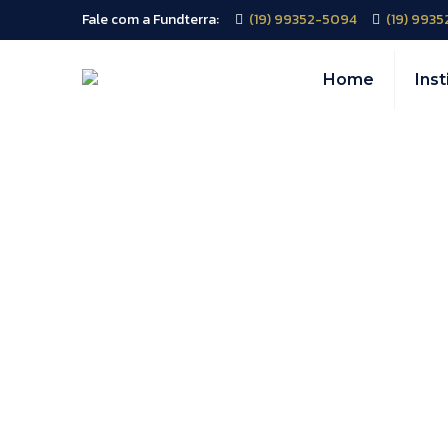
Fale com a Fundterra:
(19) 99352-5094
(19) 993
Home
Inst
SupaBet: Qui
dla