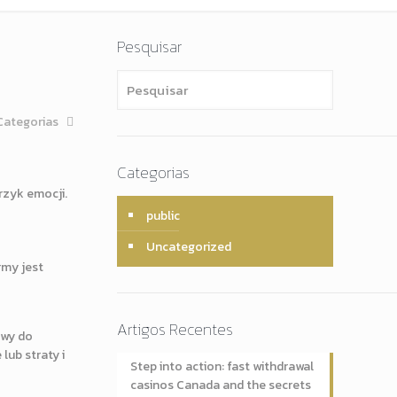
Pesquisar
Categorias
Categorias
rzyk emocji.
public
Uncategorized
rmy jest
Artigos Recentes
owy do
lub straty i
Step into action: fast withdrawal
casinos Canada and the secrets