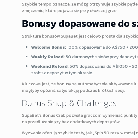
Szybkie tempo oznacza, że mózg otrzymuje szybkie pętle 
zmęczeniu, które pojawia się przy dłuższej grze.
Bonusy dopasowane do sz
Struktura bonusów SupaBet jest celowo prosta dla szybkic
Welcome Bonus:
100% dopasowania do A$750 + 200 
Weekly Reload:
50 darmowych spinów przy depozyta
Weekend Reload:
50% dopasowania do A$1050 + 50 d
zrobisz depozyt w tym okresie.
Kluczowe jest, że bonusy są automatycznie aktywowane l
mogłyby opóźnić satysfakcję podczas krótkich sesji.
Bonus Shop & Challenges
SupaBet’s Bonus Crab pozwala graczom wymieniać punkty 
na przedłużenie gry bez dodatkowych depozytów.
Wyzwania oferują szybkie testy, jak „Spin 50 razy w mniej 