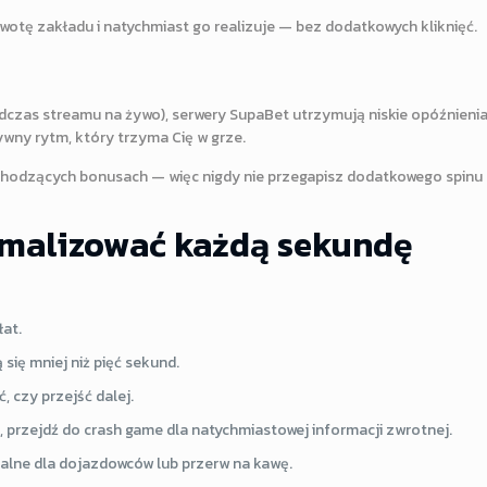
kwotę zakładu i natychmiast go realizuje — bez dodatkowych kliknięć.
dczas streamu na żywo), serwery SupaBet utrzymują niskie opóźnienia
ywny rytm, który trzyma Cię w grze.
chodzących bonusach — więc nigdy nie przegapisz dodatkowego spinu 
symalizować każdą sekundę
łat.
 się mniej niż pięć sekund.
ć, czy przejść dalej.
a, przejdź do crash game dla natychmiastowej informacji zwrotnej.
ealne dla dojazdowców lub przerw na kawę.