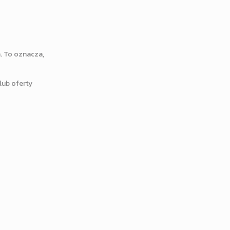
. To oznacza,
lub oferty