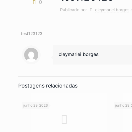
0
Publicado por
cleymarlei borges
test123123
cleymarlei borges
Postagens relacionadas
junho 29, 2026
junho 29,