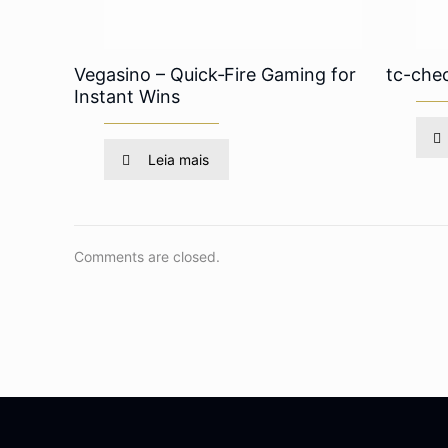
Vegasino – Quick‑Fire Gaming for
tc-chec
Instant Wins
Leia mais
Comments are closed.