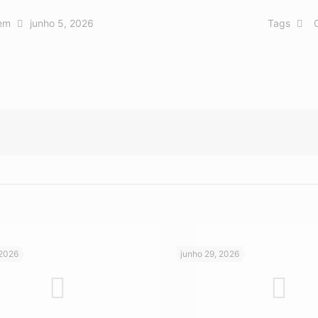
em
junho 5, 2026
Tags
 2026
junho 29, 2026