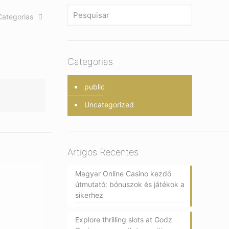
Categorias
Categorias
public
Uncategorized
Artigos Recentes
Magyar Online Casino kezdő
útmutató: bónuszok és játékok a
sikerhez
Explore thrilling slots at Godz