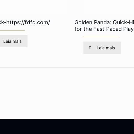
k-https://fdfd.com/
Golden Panda: Quick‑Hit
for the Fast‑Paced Play
Leia mais
Leia mais