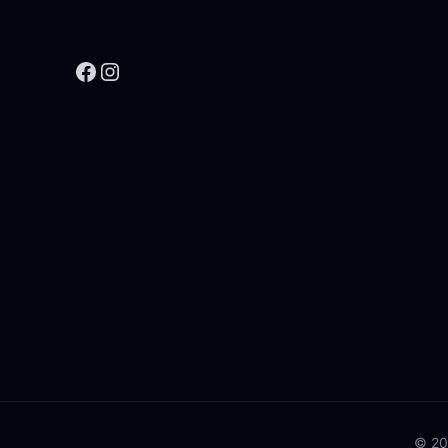
© 201